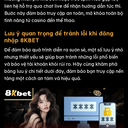
liên hệ hỗ trợ qua chat live để nhận hướng dẫn tức thì.
Bước này đảm bảo truy cập an toàn, mở khóa toàn bộ
tính năng từ casino đến thể thao.
Lưu ý quan trọng để tránh lỗi khi đăng
nhập 8KBET
Để đảm bảo quá trình diễn ra suôn sẻ, một số lưu ý nhỏ
nhưng thiết yếu sẽ giúp bạn tránh những lỗi phổ biến
và bảo vệ tài khoản khỏi rủi ro. Hãy cùng khám phá
bảng lưu ý chi tiết dưới đây, đảm bảo bạn truy cập nền
tảng một cách an tâm và hiệu quả.