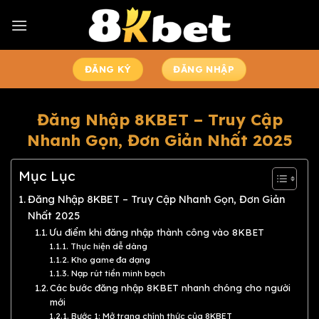
Bỏ
qua
nội
dung
ĐĂNG KÝ
ĐĂNG NHẬP
Đăng Nhập 8KBET – Truy Cập
Nhanh Gọn, Đơn Giản Nhất 2025
Mục Lục
Đăng Nhập 8KBET – Truy Cập Nhanh Gọn, Đơn Giản
Nhất 2025
Ưu điểm khi đăng nhập thành công vào 8KBET
Thực hiện dễ dàng
Kho game đa dạng
Nạp rút tiền minh bạch
Các bước đăng nhập 8KBET nhanh chóng cho người
mới
Bước 1: Mở trang chính thức của 8KBET