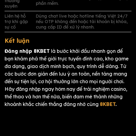
thường
phần mềm.
xuyên
Liên hệ hỗ
Dùng chat live hoặc hotline tiếng Việt 24/7
trợ khi gặp
nếu OTP không đến hoặc tài khoản bị khóa,
sự cố
cung cấp ID để xử lý nhanh.
Kết luận
Đăng nhập 8KBET
là bước khởi đầu nhanh gọn để
bạn khám phá thế giới trực tuyến đỉnh cao, kho game
đa dạng, giao dịch minh bạch, quy trình dễ dàng. Từ
các bước đơn giản đến lưu ý an toàn, nền tảng mang
đến sự tiện lợi, cơ hội thưởng lớn cho mọi người chơi.
Hãy đăng nhập ngay hôm nay để trải nghiệm casino,
thể thao và hơn thế nữa, biến đam mê thành những
khoảnh khắc chiến thắng đáng nhớ cùng
8KBET
.