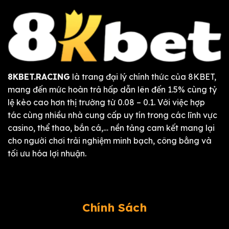
8KBET.RACING
là trang đại lý chính thức của 8KBET,
mang đến mức hoàn trả hấp dẫn lên đến 1.5% cùng tỷ
lệ kèo cao hơn thị trường từ 0.08 – 0.1. Với việc hợp
tác cùng nhiều nhà cung cấp uy tín trong các lĩnh vực
casino, thể thao, bắn cá,… nền tảng cam kết mang lại
cho người chơi trải nghiệm minh bạch, công bằng và
tối ưu hóa lợi nhuận.
Chính Sách