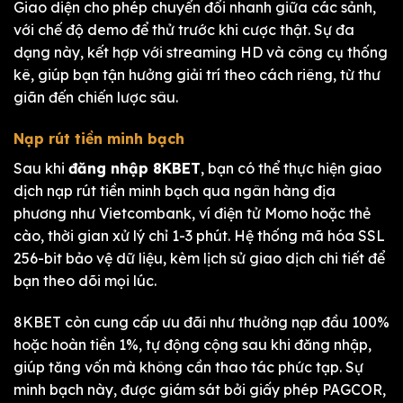
Giao diện cho phép chuyển đổi nhanh giữa các sảnh,
với chế độ demo để thử trước khi cược thật. Sự đa
dạng này, kết hợp với streaming HD và công cụ thống
kê, giúp bạn tận hưởng giải trí theo cách riêng, từ thư
giãn đến chiến lược sâu.
Nạp rút tiền minh bạch
Sau khi
đăng nhập 8KBET
, bạn có thể thực hiện giao
dịch nạp rút tiền minh bạch qua ngân hàng địa
phương như Vietcombank, ví điện tử Momo hoặc thẻ
cào, thời gian xử lý chỉ 1-3 phút. Hệ thống mã hóa SSL
256-bit bảo vệ dữ liệu, kèm lịch sử giao dịch chi tiết để
bạn theo dõi mọi lúc.
8KBET còn cung cấp ưu đãi như thưởng nạp đầu 100%
hoặc hoàn tiền 1%, tự động cộng sau khi đăng nhập,
giúp tăng vốn mà không cần thao tác phức tạp. Sự
minh bạch này, được giám sát bởi giấy phép PAGCOR,