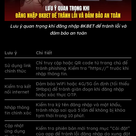
Lưu ý quan trọng khi đăng nhập 8KBET để tránh lỗi và
đảm bảo an toàn
Lưu ý
Chi tiết
Chỉ truy cập hoặc QR code từ trang chủ để
Sử dụng link
tránh phishing. Kiểm tra “https://” trước khi
chính thức
nhập thông tin.
Đảm bảo WiFi hoặc 4G/5G ổn định (tối thiểu
Kiểm tra kết
5Mbps) để tránh gián đoạn khi đăng nhập
nối internet
hoặc xác thực OTP.
Kiểm tra kỹ tên đăng nhập và mật khẩu,
Nhập thông
tránh nhập sai quá 5 lần để không bị khóa
tin chính xác
tạm thời trong 10 phút.
Cập nhật
Kiểm tra phiên bản mới trong mục “Cài đặt”
ứng dụng
của app để tránh lỗi đăng nhập do xung đột