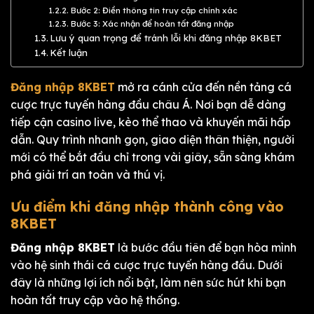
Bước 2: Điền thông tin truy cập chính xác
Bước 3: Xác nhận để hoàn tất đăng nhập
Lưu ý quan trọng để tránh lỗi khi đăng nhập 8KBET
Kết luận
Đăng nhập 8KBET
mở ra cánh cửa đến nền tảng cá
cược trực tuyến hàng đầu châu Á. Nơi bạn dễ dàng
tiếp cận casino live, kèo thể thao và khuyến mãi hấp
dẫn. Quy trình nhanh gọn, giao diện thân thiện, người
mới có thể bắt đầu chỉ trong vài giây, sẵn sàng khám
phá giải trí an toàn và thú vị.
Ưu điểm khi đăng nhập thành công vào
8KBET
Đăng nhập 8KBET
là bước đầu tiên để bạn hòa mình
vào hệ sinh thái cá cược trực tuyến hàng đầu. Dưới
đây là những lợi ích nổi bật, làm nên sức hút khi bạn
hoàn tất truy cập vào hệ thống.