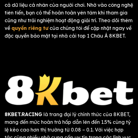
cả dữ liệu cá nhân của người chơi. Nhờ vào công nghệ
tiên tiến, bạn có thể hoàn toàn yên tâm khi tham gia
cũng như trải nghiệm hoạt động giải trí. Theo dõi thêm
về
quyền riêng tư
của chúng tôi để cập nhật ngay về
đặc quyền bảo mật tại nhà cái top 1 Châu Á 8KBET.
8KBET.RACING
là trang đại lý chính thức của 8KBET,
mang đến mức hoàn trả hấp dẫn lên đến 1.5% cùng tỷ
lệ kèo cao hơn thị trường từ 0.08 – 0.1. Với việc hợp
tác cùng nhiều nhà cung cấp uy tín trong các lĩnh vực