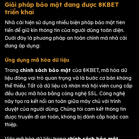
Giải pháp bảo mật đang được 8KBET
triển khai
Nhà cái hiện sử dụng nhiều biện pháp bảo mật tiên
tiến để giữ kín thông tin của người dùng toàn diện.
Dưới đây là phương pháp an toàn chính mà nhà cái
đang áp dụng:
Ứng dụng mã hóa dữ liệu
Trong
chính sách bảo mật
của 8KBET, mã hóa dữ
liệu đóng vai trò quan trọng và là bước cơ bản không
thể thiếu. Tất cả dữ liệu cá nhân mà hội viên cung cấp
đều được mã hóa bằng công nghệ SSL. Công nghệ
này tạo ra kết nối an toàn giữa máy chủ với trình
duyệt của người dùng. Chúng tôi cam kết thông tin
được truyền đi an toàn, không bị đánh cắp hoặc can
thiệp.
Việc mã hóa dữ liệu trong
chính sách bảo mật