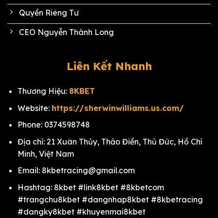
Quyền Riêng Tư
CEO Nguyễn Thành Long
Liên Kết Nhanh
Thương Hiệu:
8KBET
Website:
https://sherwinwilliams.us.com/
Phone: 0374598748
Địa chỉ: 21 Xuân Thủy, Thảo Điền, Thủ Đức, Hồ Chí
Minh, Việt Nam
Email:
8kbetracing@gmail.com
Hashtag: 8kbet #link8kbet #8kbetcom
#trangchu8kbet #dangnhap8kbet #8kbetracing
#dangky8kbet #khuyenmai8kbet