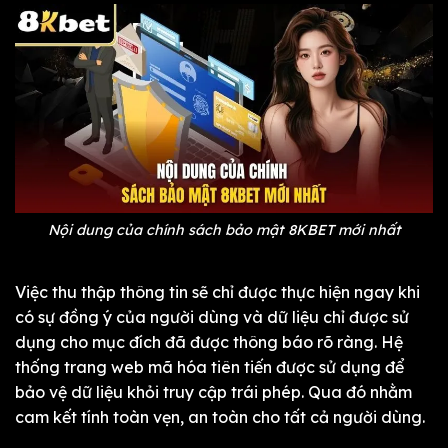
Nội dung của chính sách bảo mật 8KBET mới nhất
Việc thu thập thông tin sẽ chỉ được thực hiện ngay khi
có sự đồng ý của người dùng và dữ liệu chỉ được sử
dụng cho mục đích đã được thông báo rõ ràng. Hệ
thống trang web mã hóa tiên tiến được sử dụng để
bảo vệ dữ liệu khỏi truy cập trái phép. Qua đó nhằm
cam kết tính toàn vẹn, an toàn cho tất cả người dùng.